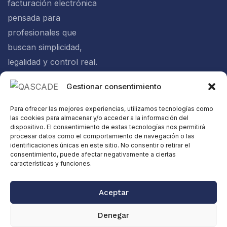
facturación electrónica
pensada para
profesionales que
buscan simplicidad,
legalidad y control real.
Gestionar consentimiento
Política de
Para ofrecer las mejores experiencias, utilizamos tecnologías como
privacidad
las cookies para almacenar y/o acceder a la información del
Política de
dispositivo. El consentimiento de estas tecnologías nos permitirá
procesar datos como el comportamiento de navegación o las
cookies
identificaciones únicas en este sitio. No consentir o retirar el
consentimiento, puede afectar negativamente a ciertas
Aviso legal
características y funciones.
Certificación
Verifactu
Aceptar
Web diseñada
Copyright ©
Denegar