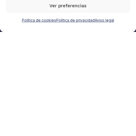
por
2026
Ver preferencias
Romeu
QUATUOR
Prenafeta
Política de cookies
Política de privacidad
Aviso legal
FÁCIL, RÁPIDO Y LEGAL
14 DÍAS
GRATIS