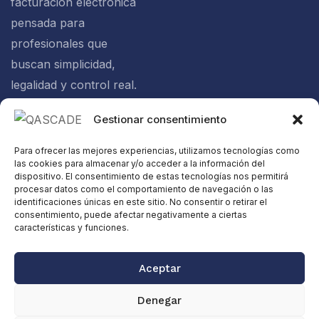
facturación electrónica
pensada para
profesionales que
buscan simplicidad,
legalidad y control real.
Gestionar consentimiento
Política de
Para ofrecer las mejores experiencias, utilizamos tecnologías como
privacidad
las cookies para almacenar y/o acceder a la información del
Política de
dispositivo. El consentimiento de estas tecnologías nos permitirá
procesar datos como el comportamiento de navegación o las
cookies
identificaciones únicas en este sitio. No consentir o retirar el
consentimiento, puede afectar negativamente a ciertas
Aviso legal
características y funciones.
Certificación
Verifactu
Aceptar
Web diseñada
Copyright ©
Denegar