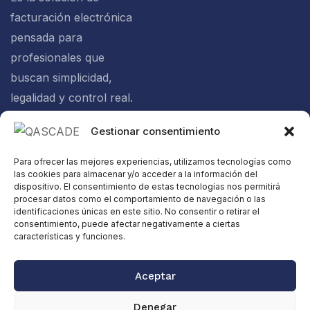
facturación electrónica
pensada para
profesionales que
buscan simplicidad,
legalidad y control real.
Gestionar consentimiento
Política de
Para ofrecer las mejores experiencias, utilizamos tecnologías como
privacidad
las cookies para almacenar y/o acceder a la información del
Política de
dispositivo. El consentimiento de estas tecnologías nos permitirá
procesar datos como el comportamiento de navegación o las
cookies
identificaciones únicas en este sitio. No consentir o retirar el
consentimiento, puede afectar negativamente a ciertas
Aviso legal
características y funciones.
Certificación
Verifactu
Aceptar
14 DÍAS GRATIS
SIN TARJETA
Web diseñada
Copyright ©
Denegar