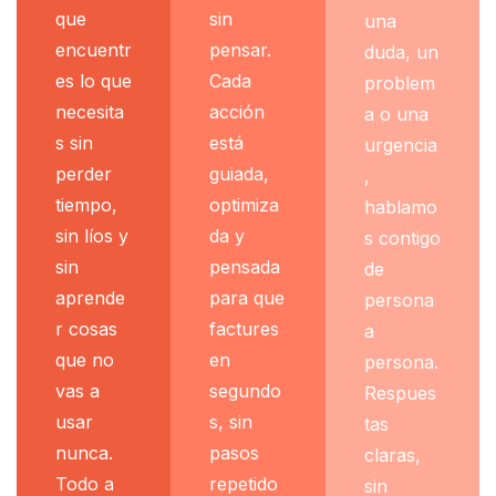
que
sin
una
encuentr
pensar.
duda, un
es lo que
Cada
problem
necesita
acción
a o una
s sin
está
urgencia
perder
guiada,
,
tiempo,
optimiza
hablamo
sin líos y
da y
s contigo
sin
pensada
de
aprende
para que
persona
r cosas
factures
a
que no
en
persona.
vas a
segundo
Respues
usar
s, sin
tas
nunca.
pasos
claras,
Todo a
repetido
sin