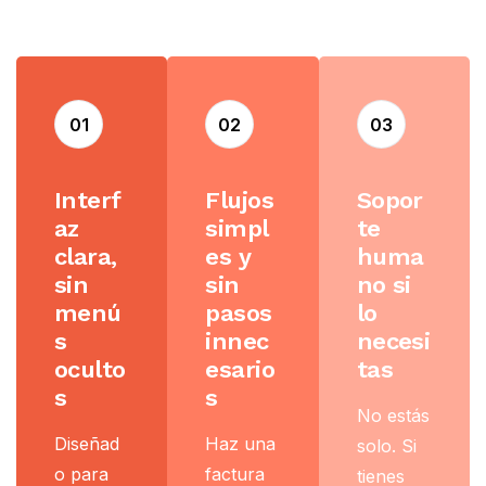
01
02
03
Interf
Flujos
Sopor
az
simpl
te
clara,
es y
huma
sin
sin
no si
menú
pasos
lo
s
innec
necesi
oculto
esario
tas
s
s
No estás
Diseñad
Haz una
solo. Si
o para
factura
tienes